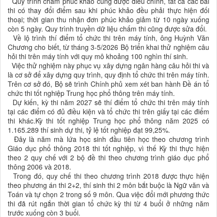
Quy trình chấm phúc khảo cũng được điều chỉnh, tất cả các bài
thi có thay đổi điểm sau khi phúc khảo đều phải thực hiện đối
thoại; thời gian thu nhận đơn phúc khảo giảm từ 10 ngày xuống
còn 5 ngày. Quy trình truyền dữ liệu chấm thi cũng được sửa đổi.
Về lộ trình thí điểm tổ chức thi trên máy tính, ông Huỳnh Văn
Chương cho biết, từ tháng 3-5/2026 Bộ triển khai thử nghiệm câu
hỏi thi trên máy tính với quy mô khoảng 100 nghìn thí sinh.
Việc thử nghiệm này phục vụ xây dựng ngân hàng câu hỏi thi và
là cơ sở để xây dựng quy trình, quy định tổ chức thi trên máy tính.
Trên cơ sở đó, Bộ sẽ trình Chính phủ xem xét ban hành Đề án tổ
chức thi tốt nghiệp Trung học phổ thông trên máy tính.
Dự kiến, kỳ thi năm 2027 sẽ thí điểm tổ chức thi trên máy tính
tại các điểm có đủ điều kiện và tổ chức thi trên giấy tại các điểm
thi khác.Kỳ thi tốt nghiệp Trung học phổ thông năm 2025 có
1.165.289 thí sinh dự thi, tỷ lệ tốt nghiệp đạt 99,25%.
Đây là năm mà lứa học sinh đầu tiên học theo chương trình
Giáo dục phổ thông 2018 thi tốt nghiệp, vì thế Kỳ thi thực hiện
theo 2 quy chế với 2 bộ đề thi theo chương trình giáo dục phổ
thông 2006 và 2018.
Trong đó, quy chế thi theo chương trình 2018 được thực hiện
theo phương án thi 2+2, thí sinh thi 2 môn bắt buộc là Ngữ văn và
Toán và tự chọn 2 trong số 9 môn. Qua việc đổi mới phương thức
thi đã rút ngắn thời gian tổ chức kỳ thi từ 4 buổi ở những năm
trước xuống còn 3 buổi.