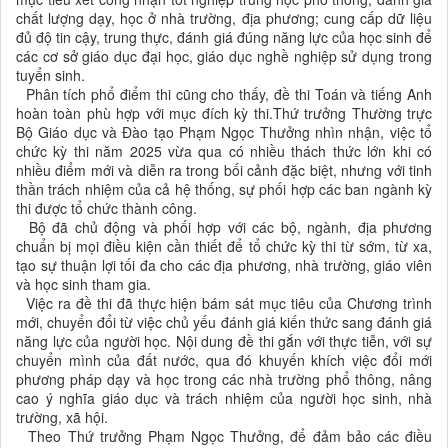
chất lượng dạy, học ở nhà trường, địa phương; cung cấp dữ liệu
đủ độ tin cậy, trung thực, đánh giá đúng năng lực của học sinh để
các cơ sở giáo dục đại học, giáo dục nghề nghiệp sử dụng trong
tuyển sinh.
Phân tích phổ điểm thi cũng cho thấy, đề thi Toán và tiếng Anh
hoàn toàn phù hợp với mục đích kỳ thi.Thứ trưởng Thường trực
Bộ Giáo dục và Đào tạo Phạm Ngọc Thưởng nhìn nhận, việc tổ
chức kỳ thi năm 2025 vừa qua có nhiều thách thức lớn khi có
nhiều điểm mới và diễn ra trong bối cảnh đặc biệt, nhưng với tinh
thần trách nhiệm của cả hệ thống, sự phối hợp các ban ngành kỳ
thi được tổ chức thành công.
Bộ đã chủ động và phối hợp với các bộ, ngành, địa phương
chuẩn bị mọi điều kiện cần thiết để tổ chức kỳ thi từ sớm, từ xa,
tạo sự thuận lợi tối đa cho các địa phương, nhà trường, giáo viên
và học sinh tham gia.
Việc ra đề thi đã thực hiện bám sát mục tiêu của Chương trình
mới, chuyển đổi từ việc chủ yếu đánh giá kiến thức sang đánh giá
năng lực của người học. Nội dung đề thi gắn với thực tiễn, với sự
chuyển mình của đất nước, qua đó khuyến khích việc đổi mới
phương pháp dạy và học trong các nhà trường phổ thông, nâng
cao ý nghĩa giáo dục và trách nhiệm của người học sinh, nhà
trường, xã hội.
Theo Thứ trưởng Phạm Ngọc Thưởng, để đảm bảo các điều