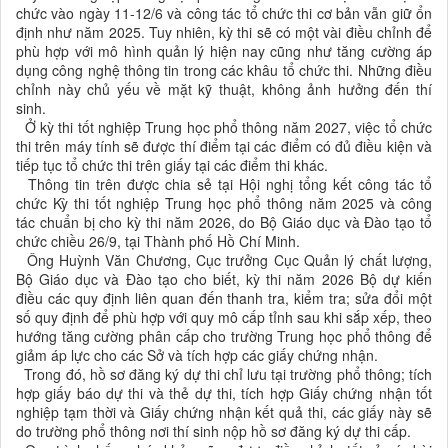
chức vào ngày 11-12/6 và công tác tổ chức thi cơ bản vẫn giữ ổn
định như năm 2025. Tuy nhiên, kỳ thi sẽ có một vài điều chỉnh để
phù hợp với mô hình quản lý hiện nay cũng như tăng cường áp
dụng công nghệ thông tin trong các khâu tổ chức thi. Những điều
chỉnh này chủ yếu về mặt kỹ thuật, không ảnh hưởng đến thí
sinh.
Ở kỳ thi tốt nghiệp Trung học phổ thông năm 2027, việc tổ chức
thi trên máy tính sẽ được thí điểm tại các điểm có đủ điều kiện và
tiếp tục tổ chức thi trên giấy tại các điểm thi khác.
Thông tin trên được chia sẻ tại Hội nghị tổng kết công tác tổ
chức Kỳ thi tốt nghiệp Trung học phổ thông năm 2025 và công
tác chuẩn bị cho kỳ thi năm 2026, do Bộ Giáo dục và Đào tạo tổ
chức chiều 26/9, tại Thành phố Hồ Chí Minh.
Ông Huỳnh Văn Chương, Cục trưởng Cục Quản lý chất lượng,
Bộ Giáo dục và Đào tạo cho biết, kỳ thi năm 2026 Bộ dự kiến
điều các quy định liên quan đến thanh tra, kiểm tra; sửa đổi một
số quy định để phù hợp với quy mô cấp tỉnh sau khi sắp xếp, theo
hướng tăng cường phân cấp cho trường Trung học phổ thông để
giảm áp lực cho các Sở và tích hợp các giấy chứng nhận.
Trong đó, hồ sơ đăng ký dự thi chỉ lưu tại trường phổ thông; tích
hợp giấy báo dự thi và thẻ dự thi, tích hợp Giấy chứng nhận tốt
nghiệp tạm thời và Giấy chứng nhận kết quả thi, các giấy này sẽ
do trường phổ thông nơi thí sinh nộp hồ sơ đăng ký dự thi cấp.