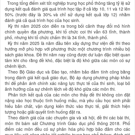
Trong tổng điểm xét tốt nghiệp trung học phổ thông tăng tỷ lệ sử
dụng kết quả đánh giá quá trình học tập ở cả lớp 10, 11 và 12 lên
50% (trước đây là 30% và chỉ sử dụng kết quả lớp 12) nhằm
đánh giá cả quá trình học của học sinh.
Kỳ thi năm 2025 còn diễn ra trong bối cảnh thay đổi mô hình
chính quyền địa phương, khi tổ chức coi thi vẫn 63 tỉnh, thành
phố, nhưng khi tổ chức chấm thi là 34 tỉnh, thành phố.
Kỳ thi năm 2025 là năm đầu tiên xây dựng thư viện đề thi theo
hướng mở phù hợp với phương thức một chương trình nhiều bộ
sách giáo khoa. Đề thi năm nay cũng được dư luận đặc biệt quan
tâm khi cho rằng đề khó, đặc biệt là độ khó giữa các môn có sự
chênh lệch.
Theo Bộ Giáo dục và Đào tạo, nhằm bảo đảm tính công bằng
trong đánh giá kết quả giáo dục, Bộ áp dụng phương pháp khảo
thí để phản ánh chính xác năng lực thực tế của thí sinh, loại bỏ
ảnh hưởng của sự chênh lệch về độ khó giữa các môn thi.
Phân tích kết quả của các môn cho thấy đề thi không còn đặt
nặng vào học thuộc tình huống mẫu, mà yêu cầu học sinh phải
hiểu bản chất, vận dụng kiến thức vào thực tế, giải thích hiện
tượng hoặc giải quyết tình huống đặt ra.
Theo đánh giá của các chuyên gia và xã hội, đề thi các bài thi,
môn thi bám sát Chương trình Giáo dục phổ thông 2018. Phổ
điểm các môn đều có sự phân hóa phù hợp bảo đảm cho các
mục tiêu xét công nhận tốt nghiệp trung học phổ thông; đánh giá